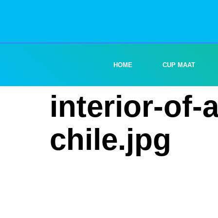
HOME
CUP MAAT
interior-of
chile.jpg