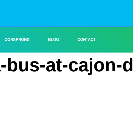
OORSPRONG
BLOG
CONTACT
-a-bus-at-cajon-